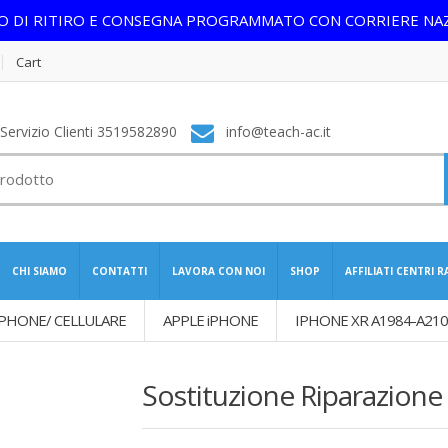
IO DI RITIRO E CONSEGNA PROGRAMMATO CON CORRIERE NA
Cart
ervizio Clienti 3519582890
info@teach-ac.it
CHI SIAMO
CONTATTI
LAVORA CON NOI
SHOP
AFFILIATI CENTRI 
PHONE/ CELLULARE
APPLE iPHONE
IPHONE XR A1984-A210
Sostituzione Riparazione