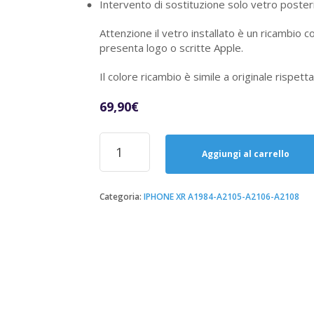
Intervento di sostituzione solo vetro poster
Attenzione il vetro installato è un ricambio 
presenta logo o scritte Apple.
Il colore ricambio è simile a originale rispet
69,90
€
Sostituzione
Riparazione
Aggiungi al carrello
Vetro
Posteriore
Iphone
Categoria:
IPHONE XR A1984-A2105-A2106-A2108
XR
quantità