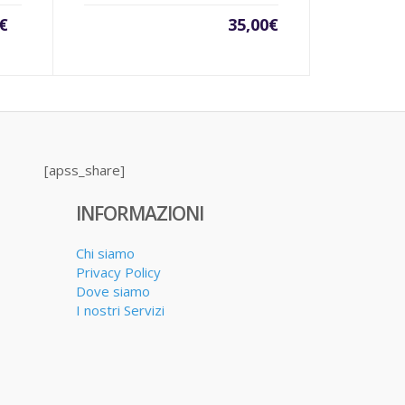
Il
€
35,00
€
o
prezzo
e
originale
era:
.
85,00€.
[apss_share]
INFORMAZIONI
Chi siamo
Privacy Policy
Dove siamo
I nostri Servizi