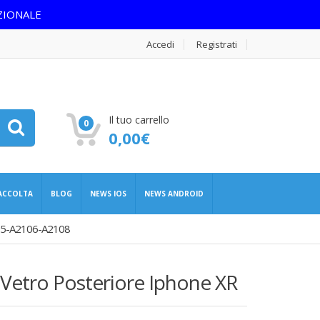
ZIONALE
Accedi
Registrati
Il tuo carrello
0
0,00
€
RACCOLTA
BLOG
NEWS IOS
NEWS ANDROID
5-A2106-A2108
 Vetro Posteriore Iphone XR