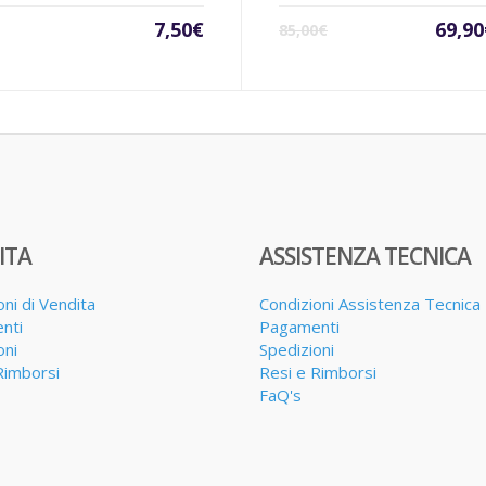
Il
7,50
€
69,90
85,00
€
prezz
attual
è:
69,90€
ITA
ASSISTENZA TECNICA
oni di Vendita
Condizioni Assistenza Tecnica
nti
Pagamenti
oni
Spedizioni
Rimborsi
Resi e Rimborsi
FaQ's