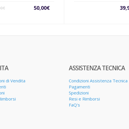
Il
Il
50,00
€
39,
00
€
prezzo
prezzo
attuale
originale
è:
era:
50,00€.
65,00€.
ITA
ASSISTENZA TECNICA
oni di Vendita
Condizioni Assistenza Tecnica
nti
Pagamenti
oni
Spedizioni
Rimborsi
Resi e Rimborsi
FaQ's