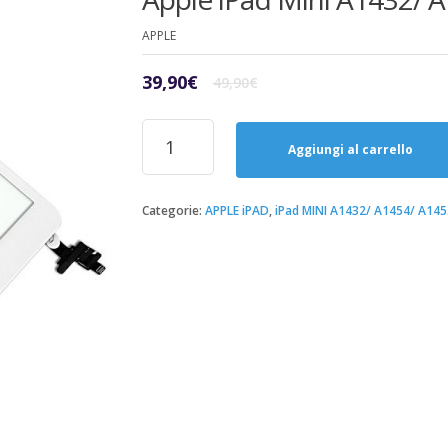
APPLE
Il
Il
39,90
€
49,90
€
prezzo
prezzo
originale
attuale
Riparazione
era:
è:
Sostituzione
Aggiungi al carrello
49,90€.
39,90€.
Vetro
Touch
Screen
Categorie:
APPLE iPAD
,
iPad MINI A1432/ A1454/ A145
Bianco
Apple
iPad
Mini
A1432/
A1454/
A1455
quantità