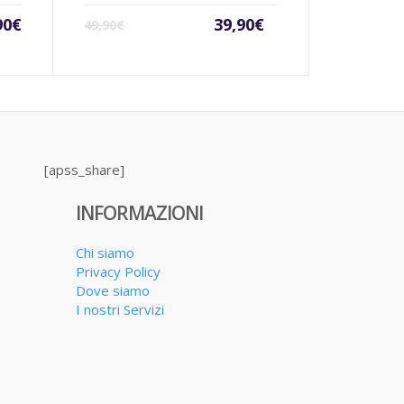
Il
Il
90
€
39,90
€
49,90
€
prezzo
prezzo
attuale
originale
è:
era:
39,90€.
49,90€.
[apss_share]
INFORMAZIONI
Chi siamo
Privacy Policy
Dove siamo
I nostri Servizi