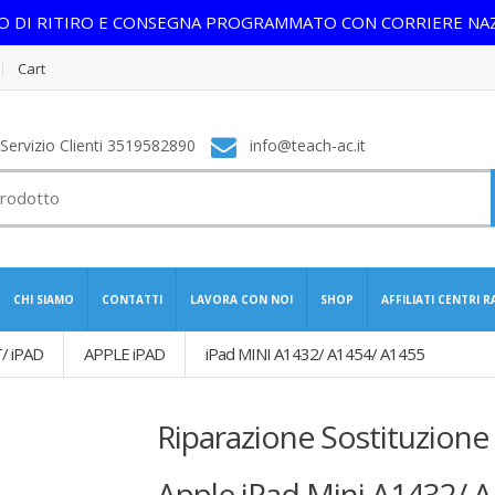
IO DI RITIRO E CONSEGNA PROGRAMMATO CON CORRIERE NA
Cart
ervizio Clienti 3519582890
info@teach-ac.it
CHI SIAMO
CONTATTI
LAVORA CON NOI
SHOP
AFFILIATI CENTRI 
/ iPAD
APPLE iPAD
iPad MINI A1432/ A1454/ A1455
Riparazione Sostituzione
Apple iPad Mini A1432/ 