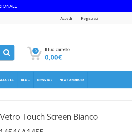
ZIONALE
Accedi
Registrati
Il tuo carrello
0
0,00
€
RACCOLTA
BLOG
NEWS IOS
NEWS ANDROID
 Vetro Touch Screen Bianco
A1454/ A1455