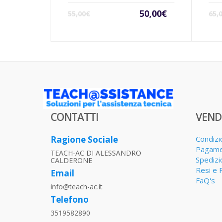
Il
Il
50,00
€
55,00
€
65,
prezzo
prezzo
attuale
originale
è:
era:
50,00€.
55,00€.
CONTATTI
VEND
Ragione Sociale
Condizi
Pagame
TEACH-AC DI ALESSANDRO
Spedizi
CALDERONE
Resi e 
Email
FaQ's
info@teach-ac.it
Telefono
3519582890