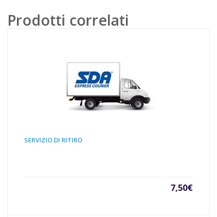
iPad
Prodotti correlati
A1934-
A1979-
A1980-
A2013
11"
PRO
quantità
SERVIZIO DI RITIRO
7,50
€