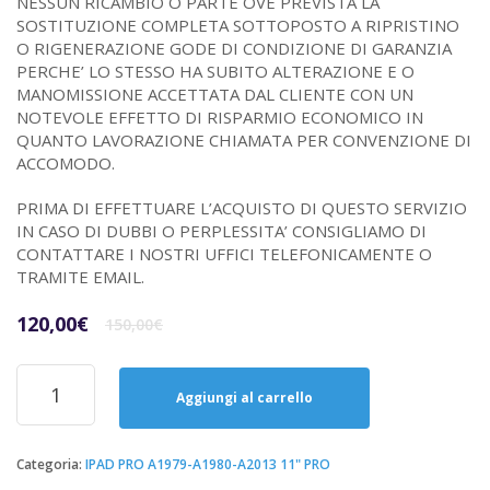
NESSUN RICAMBIO O PARTE OVE PREVISTA LA
SOSTITUZIONE COMPLETA SOTTOPOSTO A RIPRISTINO
O RIGENERAZIONE GODE DI CONDIZIONE DI GARANZIA
PERCHE’ LO STESSO HA SUBITO ALTERAZIONE E O
MANOMISSIONE ACCETTATA DAL CLIENTE CON UN
NOTEVOLE EFFETTO DI RISPARMIO ECONOMICO IN
QUANTO LAVORAZIONE CHIAMATA PER CONVENZIONE DI
ACCOMODO.
PRIMA DI EFFETTUARE L’ACQUISTO DI QUESTO SERVIZIO
IN CASO DI DUBBI O PERPLESSITA’ CONSIGLIAMO DI
CONTATTARE I NOSTRI UFFICI TELEFONICAMENTE O
TRAMITE EMAIL.
Il
Il
120,00
€
150,00
€
prezzo
prezzo
originale
attuale
Riparazione
era:
è:
Sostituzione
Aggiungi al carrello
150,00€.
120,00€.
Vetro
Touch
Screen
Categoria:
IPAD PRO A1979-A1980-A2013 11" PRO
Apple