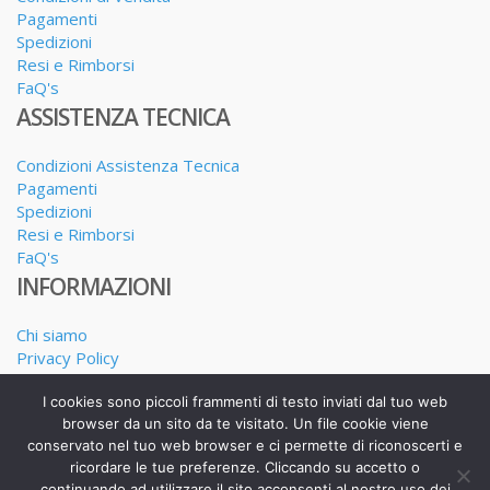
Pagamenti
Spedizioni
Resi e Rimborsi
FaQ's
ASSISTENZA TECNICA
Condizioni Assistenza Tecnica
Pagamenti
Spedizioni
Resi e Rimborsi
FaQ's
INFORMAZIONI
Chi siamo
Privacy Policy
Dove siamo
I cookies sono piccoli frammenti di testo inviati dal tuo web
I nostri Servizi
browser da un sito da te visitato. Un file cookie viene
conservato nel tuo web browser e ci permette di riconoscerti e
ricordare le tue preferenze. Cliccando su accetto o
continuando ad utilizzare il sito acconsenti al nostro uso dei