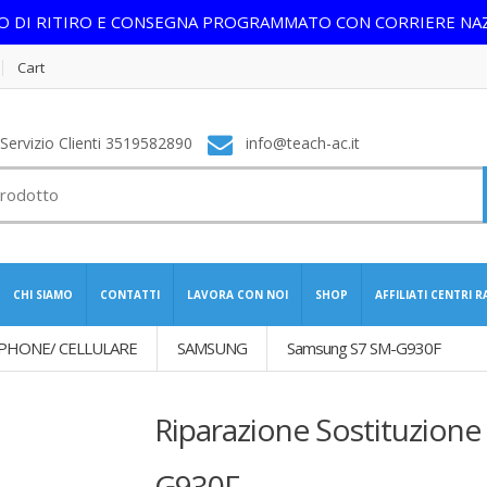
IO DI RITIRO E CONSEGNA PROGRAMMATO CON CORRIERE NA
Cart
ervizio Clienti 3519582890
info@teach-ac.it
CHI SIAMO
CONTATTI
LAVORA CON NOI
SHOP
AFFILIATI CENTRI 
PHONE/ CELLULARE
SAMSUNG
Samsung S7 SM-G930F
Riparazione Sostituzion
G930F