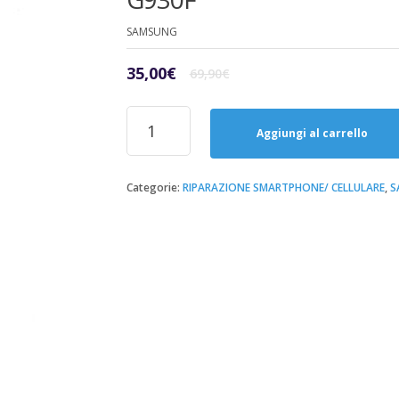
SAMSUNG
Il
Il
35,00
€
69,90
€
prezzo
prezzo
originale
attuale
Riparazione
era:
è:
Sostituzione
Aggiungi al carrello
69,90€.
35,00€.
Vetro
Oro
Samsung
Categorie:
RIPARAZIONE SMARTPHONE/ CELLULARE
,
S
S7
SM-
G930F
quantità