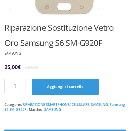
Riparazione Sostituzione Vetro
Oro Samsung S6 SM-G920F
SAMSUNG
Il
Il
25,00
€
69,90
€
prezzo
prezzo
originale
attuale
Riparazione
era:
è:
Sostituzione
Aggiungi al carrello
69,90€.
25,00€.
Vetro
Oro
Samsung
Categorie:
RIPARAZIONE SMARTPHONE/ CELLULARE
,
SAMSUNG
,
Samsung
S6 SM-G920F
Marchio:
SAMSUNG
S6
SM-
G920F
quantità