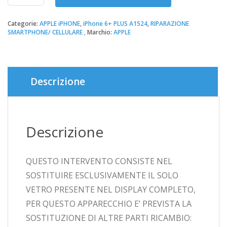
Vetro-
NERO
iPhone
Categorie:
APPLE iPHONE
,
iPhone 6+ PLUS A1524
,
RIPARAZIONE
SMARTPHONE/ CELLULARE
Marchio:
APPLE
6+
PLUS
A1524
quantità
Descrizione
Descrizione
QUESTO INTERVENTO CONSISTE NEL
SOSTITUIRE ESCLUSIVAMENTE IL SOLO
VETRO PRESENTE NEL DISPLAY COMPLETO,
PER QUESTO APPARECCHIO E’ PREVISTA LA
SOSTITUZIONE DI ALTRE PARTI RICAMBIO: