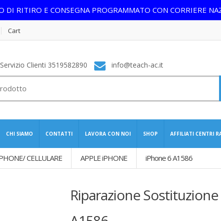
IO DI RITIRO E CONSEGNA PROGRAMMATO CON CORRIERE NA
Cart
ervizio Clienti 3519582890
info@teach-ac.it
CHI SIAMO
CONTATTI
LAVORA CON NOI
SHOP
AFFILIATI CENTRI 
PHONE/ CELLULARE
APPLE iPHONE
iPhone 6 A1586
Riparazione Sostituzione
A1586