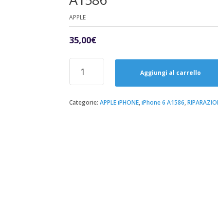
APPLE
35,00
€
Riparazione
Sostituzione
Aggiungi al carrello
Vetro-
NERO
iPhone
Categorie:
APPLE iPHONE
,
iPhone 6 A1586
,
RIPARAZIO
6
A1586
quantità