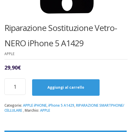
Riparazione Sostituzione Vetro-
NERO iPhone 5 A1429
APPLE
29,90
€
Riparazione
Sostituzione
Aggiungi al carrello
Vetro-
NERO
iPhone
Categorie:
APPLE iPHONE
,
iPhone 5 A1429
,
RIPARAZIONE SMARTPHONE/
CELLULARE
Marchio:
APPLE
5
A1429
quantità