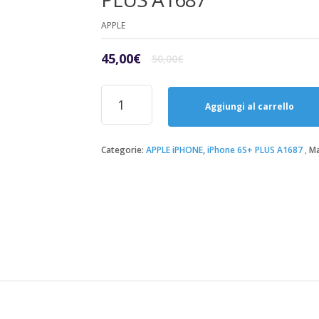
APPLE
Il
Il
45,00
€
50,00
€
prezzo
prezzo
originale
attuale
Riparazione
era:
è:
Sostituzione
Aggiungi al carrello
50,00€.
45,00€.
Vetro-
Bianco
iPhone
Categorie:
APPLE iPHONE
,
iPhone 6S+ PLUS A1687
Ma
6S+
PLUS
A1687
quantità