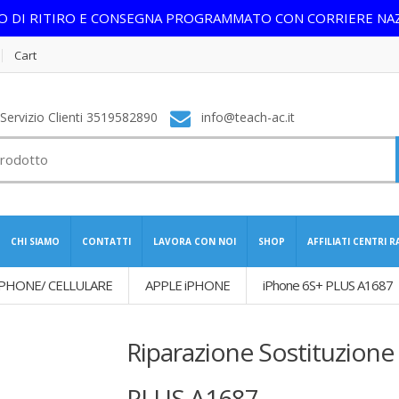
IO DI RITIRO E CONSEGNA PROGRAMMATO CON CORRIERE NA
Cart
ervizio Clienti 3519582890
info@teach-ac.it
CHI SIAMO
CONTATTI
LAVORA CON NOI
SHOP
AFFILIATI CENTRI 
PHONE/ CELLULARE
APPLE iPHONE
iPhone 6S+ PLUS A1687
Riparazione Sostituzione
PLUS A1687