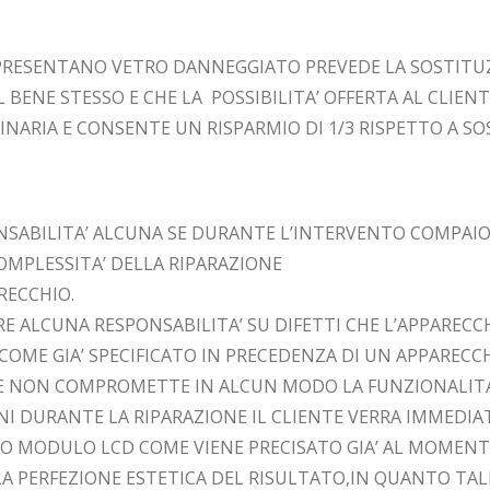
PRESENTANO VETRO DANNEGGIATO PREVEDE LA SOSTITUZ
ENE STESSO E CHE LA POSSIBILITA’ OFFERTA AL CLIENTE
NARIA E CONSENTE UN RISPARMIO DI 1/3 RISPETTO A SO
NSABILITA’ ALCUNA SE DURANTE L’INTERVENTO COMPAI
OMPLESSITA’ DELLA RIPARAZIONE
ARECCHIO.
E ALCUNA RESPONSABILITA’ SU DIFETTI CHE L’APPARECC
OME GIA’ SPECIFICATO IN PRECEDENZA DI UN APPARECC
HE NON COMPROMETTE IN ALCUN MODO LA FUNZIONALITA’
NI DURANTE LA RIPARAZIONE IL CLIENTE VERRA IMMED
ERO MODULO LCD COME VIENE PRECISATO GIA’ AL MOMENT
LA PERFEZIONE ESTETICA DEL RISULTATO,IN QUANTO TAL