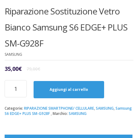
Riparazione Sostituzione Vetro
Bianco Samsung S6 EDGE+ PLUS
SM-G928F
SAMSUNG
Il
Il
35,00
€
79,00
€
prezzo
prezzo
originale
attuale
Riparazione
era:
è:
Sostituzione
Aggiungi al carrello
79,00€.
35,00€.
Vetro
Bianco
Samsung
Categorie:
RIPARAZIONE SMARTPHONE/ CELLULARE
,
SAMSUNG
,
Samsung
S6 EDGE+ PLUS SM-G928F
Marchio:
SAMSUNG
S6
EDGE+
PLUS
SM-