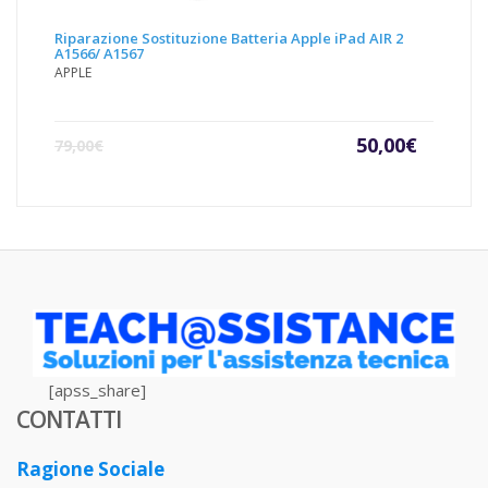
Riparazione Sostituzione Batteria Apple iPad AIR 2
A1566/ A1567
APPLE
Il
Il
50,00
€
79,00
€
prezzo
prezz
attuale
origin
è:
era:
50,00€.
79,00€
[apss_share]
CONTATTI
Ragione Sociale