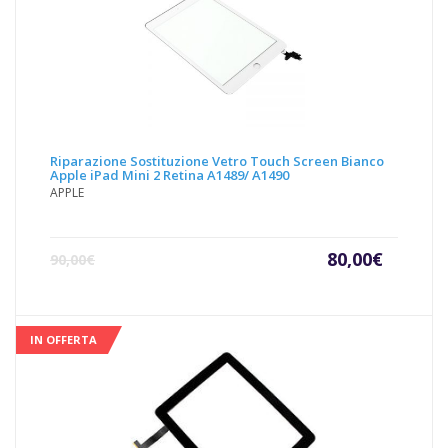
Riparazione Sostituzione Vetro Touch Screen Bianco
Apple iPad Mini 2 Retina A1489/ A1490
APPLE
Il
Il
80,00
€
90,00
€
prezzo
prezz
attuale
origin
è:
era:
80,00€.
90,00€
IN OFFERTA