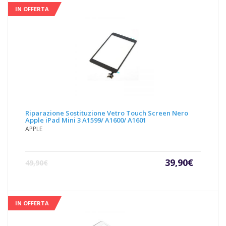
IN OFFERTA
Riparazione Sostituzione Vetro Touch Screen Nero
Apple iPad Mini 3 A1599/ A1600/ A1601
APPLE
Il
Il
39,90
€
49,90
€
prezzo
prezz
attuale
origin
è:
era:
39,90€.
49,90€
IN OFFERTA