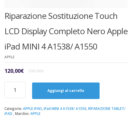
Riparazione Sostituzione Touch
LCD Display Completo Nero Apple
iPad MINI 4 A1538/ A1550
APPLE
Il
Il
120,00
€
199,00
€
prezzo
prezzo
originale
attuale
Riparazione
era:
è:
Sostituzione
Aggiungi al carrello
199,00€.
120,00€.
Touch
LCD
Display
Categorie:
APPLE iPAD
,
iPad MINI 4 A1538/ A1550
,
RIPARAZIONE TABLET/
iPAD
Marchio:
APPLE
Completo
Nero
Apple