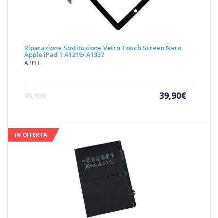
Riparazione Sostituzione Vetro Touch Screen Nero
Apple iPad 1 A1219/ A1337
APPLE
Il
Il
39,90
€
49,90
€
prezzo
prezz
attuale
origin
è:
era:
39,90€.
49,90€
IN OFFERTA