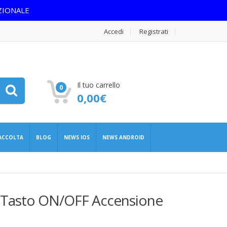
ZIONALE
Accedi
Registrati
Il tuo carrello
0
0,00
€
RACCOLTA
BLOG
NEWS IOS
NEWS ANDROID
e Tasto ON/OFF Accensione