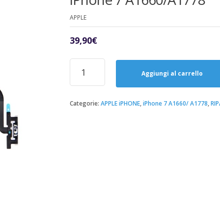
APPLE
39,90
€
Riparazione
Sostituzione
Aggiungi al carrello
Tasto
ON/OFF
Accensione
Categorie:
APPLE iPHONE
,
iPhone 7 A1660/ A1778
,
RI
iPhone
7
A1660/A1778
quantità