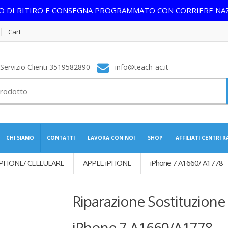
IO DI RITIRO E CONSEGNA PROGRAMMATO CON CORRIERE NA
Cart
ervizio Clienti 3519582890
info@teach-ac.it
CHI SIAMO
CONTATTI
LAVORA CON NOI
SHOP
AFFILIATI CENTRI 
PHONE/ CELLULARE
APPLE iPHONE
iPhone 7 A1660/ A1778
Riparazione Sostituzion
iPhone 7 A1660/A1778