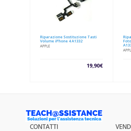
Riparazione Sostituzione Tasti
Ripa
Volume iPhone 4 A1332
Fot
A13
APPLE
APP
19,90
€
CONTATTI
VEND