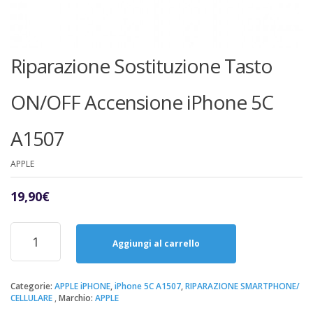
Riparazione Sostituzione Tasto
ON/OFF Accensione iPhone 5C
A1507
APPLE
19,90
€
Riparazione
Sostituzione
Aggiungi al carrello
Tasto
ON/OFF
Accensione
Categorie:
APPLE iPHONE
,
iPhone 5C A1507
,
RIPARAZIONE SMARTPHONE/
CELLULARE
Marchio:
APPLE
iPhone