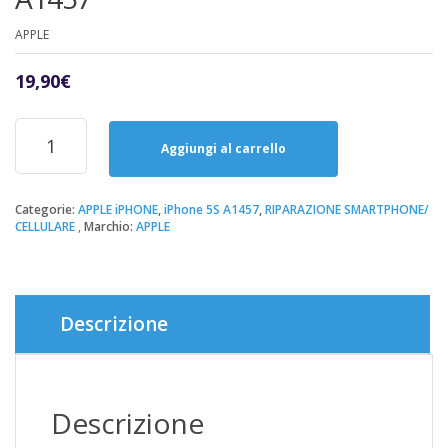
APPLE
19,90
€
Riparazione
Sostituzione
Aggiungi al carrello
Speaker
Audio
Conversazione
Categorie:
APPLE iPHONE
,
iPhone 5S A1457
,
RIPARAZIONE SMARTPHONE/
CELLULARE
Marchio:
APPLE
iPhone
5S
A1457
quantità
Descrizione
Descrizione