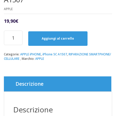
APPLE
19,90
€
Riparazione
Sostituzione
Aggiungi al carrello
Speaker
Audio
Conversazione
Categorie:
APPLE iPHONE
,
iPhone 5C A1507
,
RIPARAZIONE SMARTPHONE/
CELLULARE
Marchio:
APPLE
iPhone
5C
A1507
quantità
Descrizione
Descrizione