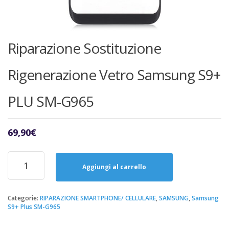
Riparazione Sostituzione
Rigenerazione Vetro Samsung S9+
PLU SM-G965
69,90
€
Riparazione
Sostituzione
Aggiungi al carrello
Rigenerazione
Vetro
Samsung
Categorie:
RIPARAZIONE SMARTPHONE/ CELLULARE
,
SAMSUNG
,
Samsung
S9+ Plus SM-G965
S9+
PLU