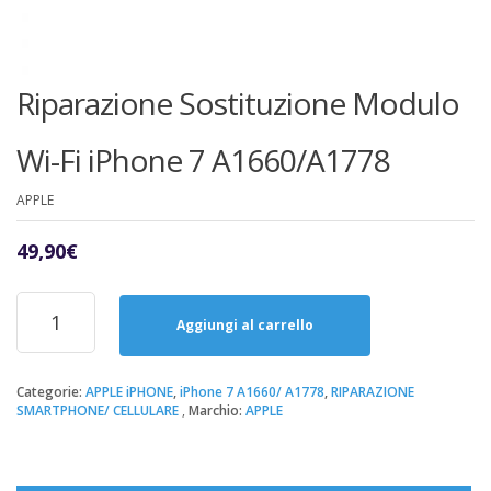
Riparazione Sostituzione Modulo
Wi-Fi iPhone 7 A1660/A1778
APPLE
49,90
€
Riparazione
Sostituzione
Aggiungi al carrello
Modulo
Wi-
Fi
Categorie:
APPLE iPHONE
,
iPhone 7 A1660/ A1778
,
RIPARAZIONE
SMARTPHONE/ CELLULARE
Marchio:
APPLE
iPhone
7
A1660/A1778
quantità