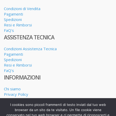
Condizioni di Vendita
Pagamenti
Spedizioni
Resi e Rimborsi
FaQ's
ASSISTENZA TECNICA
Condizioni Assistenza Tecnica
Pagamenti
Spedizioni
Resi e Rimborsi
FaQ's
INFORMAZIONI
Chi siamo
Privacy Policy
Dove siamo
I cookies sono piccoli frammenti di testo inviati dal tuo web
I nostri Servizi
browser da un sito da te visitato. Un file cookie viene
conservato nel tuo web browser e ci permette di riconoscerti e