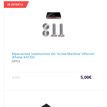
IN OFFERTA
Riparazione Sostituzione Viti ‘Screw Machine’ Inferiori
iPhone 4 A1332
APPLE
Il
Il
5,00
€
9,90
€
prezzo
prezz
attuale
origin
è:
era:
5,00€.
9,90€.