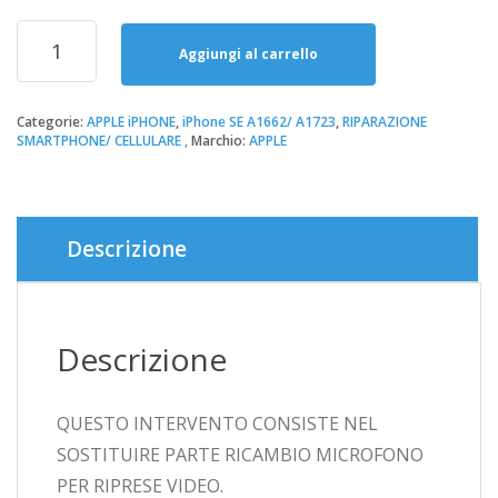
Riparazione
Sostituzione
Aggiungi al carrello
Microfono
Video
iPhone
Categorie:
APPLE iPHONE
,
iPhone SE A1662/ A1723
,
RIPARAZIONE
SMARTPHONE/ CELLULARE
Marchio:
APPLE
SE
A1662/A1723
quantità
Descrizione
Descrizione
QUESTO INTERVENTO CONSISTE NEL
SOSTITUIRE PARTE RICAMBIO MICROFONO
PER RIPRESE VIDEO.