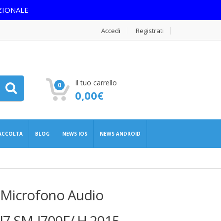
ZIONALE
Accedi
Registrati
Il tuo carrello
0
0,00
€
RACCOLTA
BLOG
NEWS IOS
NEWS ANDROID
e Microfono Audio
J7 SM-J700F/ H 2015