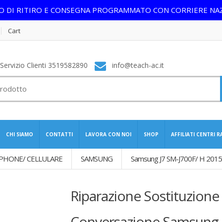
IO DI RITIRO E CONSEGNA PROGRAMMATO CON CORRIERE NA
Cart
ervizio Clienti 3519582890
info@teach-ac.it
CHI SIAMO
CONTATTI
LAVORA CON NOI
SHOP
AFFILIATI CENTRI 
PHONE/ CELLULARE
SAMSUNG
Samsung J7 SM-J700F/ H 2015
Riparazione Sostituzion
Conversazione Samsung 