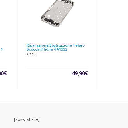
Riparazione Sostituzione Telaio
 4
Scocca iPhone 4 A1332
APPLE
90
€
49,90
€
[apss_share]