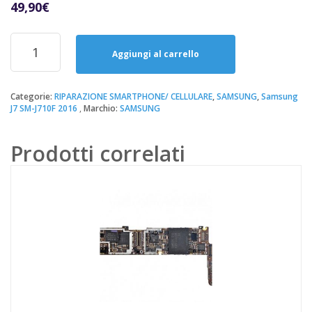
49,90
€
Riparazione
Sostituzione
Aggiungi al carrello
Lettore
SIM
Samsung
Categorie:
RIPARAZIONE SMARTPHONE/ CELLULARE
,
SAMSUNG
,
Samsung
J7 SM-J710F 2016
Marchio:
SAMSUNG
J7
SM-
J710F
Prodotti correlati
2016
quantità