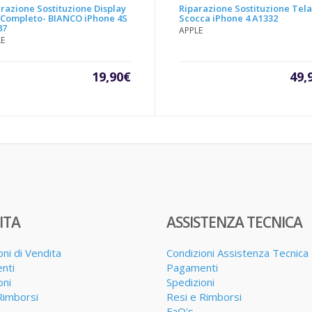
razione Sostituzione Display
Riparazione Sostituzione Tela
 Completo- BIANCO iPhone 4S
Scocca iPhone 4 A1332
87
APPLE
LE
19,90
€
49,
ITA
ASSISTENZA TECNICA
oni di Vendita
Condizioni Assistenza Tecnica
nti
Pagamenti
oni
Spedizioni
Rimborsi
Resi e Rimborsi
FaQ's