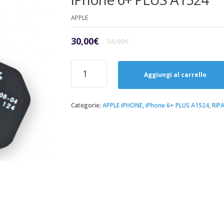
APPLE
Il
Il
30,00
€
34,90
€
prezzo
prezzo
originale
attuale
Riparazione
era:
è:
Sostituzione
Aggiungi al carrello
34,90€.
30,00€.
Fotocamera
Posteriore
iPhone
Categorie:
APPLE iPHONE
,
iPhone 6+ PLUS A1524
,
RIP
6+
PLUS
A1524
quantità