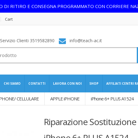
IO DI RITIRO E CONSEGNA PROGRAMMATO CON CORRIERE NA
Cart
ervizio Clienti 3519582890
info@teach-ac.it
CHI SIAMO
CONTATTI
LAVORA CON NOI
SHOP
AFFILIATI CENTRI 
PHONE/ CELLULARE
APPLE iPHONE
iPhone 6+ PLUS A1524
Riparazione Sostituzion
iPhone 6+ PLUS A1524