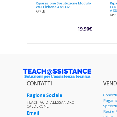
Riparazione Sostituzione Modulo
Ripa
WI-FI iPhone 4 A1332
LCD
A13
APPLE
APP
19,90
€
CONTATTI
VEND
Ragione Sociale
Condizi
Pagame
TEACH-AC DI ALESSANDRO
Spedizi
CALDERONE
Resi e 
Email
FaQ's