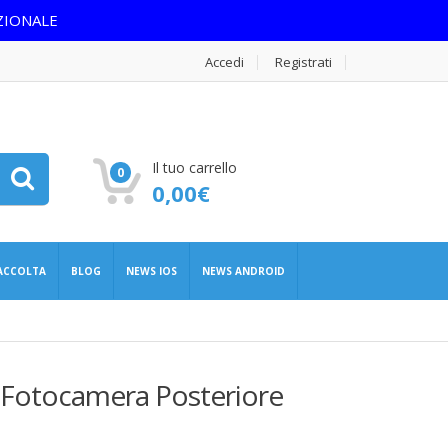
ZIONALE
Accedi
Registrati
Il tuo carrello
0
0,00
€
RACCOLTA
BLOG
NEWS IOS
NEWS ANDROID
e Fotocamera Posteriore