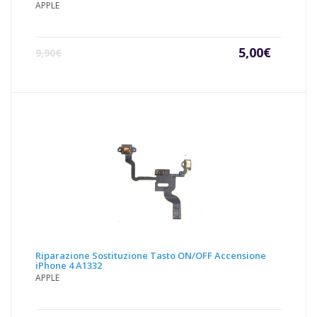
APPLE
Il
Il
5,00
€
9,90
€
prezzo
prezz
attuale
origin
è:
era:
5,00€.
9,90€.
Riparazione Sostituzione Tasto ON/OFF Accensione
iPhone 4 A1332
APPLE