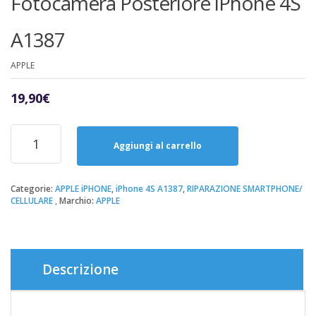
Fotocamera Posteriore iPhone 4S
A1387
APPLE
19,90
€
Riparazione
Sostituzione
Aggiungi al carrello
Fotocamera
Posteriore
iPhone
Categorie:
APPLE iPHONE
,
iPhone 4S A1387
,
RIPARAZIONE SMARTPHONE/
CELLULARE
Marchio:
APPLE
4S
A1387
quantità
Descrizione