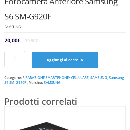
Fotocamera Anteriore Samsung
S6 SM-G920F
SAMSUNG
Il
Il
20,00
€
39,90
€
prezzo
prezzo
originale
attuale
Riparazione
era:
è:
Sostituzione
Aggiungi al carrello
39,90€.
20,00€.
Fotocamera
Anteriore
Samsung
Categorie:
RIPARAZIONE SMARTPHONE/ CELLULARE
,
SAMSUNG
,
Samsung
S6 SM-G920F
Marchio:
SAMSUNG
S6
SM-
G920F
Prodotti correlati
quantità