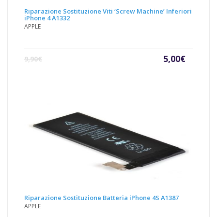
Riparazione Sostituzione Viti ‘Screw Machine’ Inferiori
iPhone 4 A1332
APPLE
Il
Il
5,00
€
9,90
€
prezzo
prezz
attuale
origin
è:
era:
5,00€.
9,90€.
Riparazione Sostituzione Batteria iPhone 4S A1387
APPLE