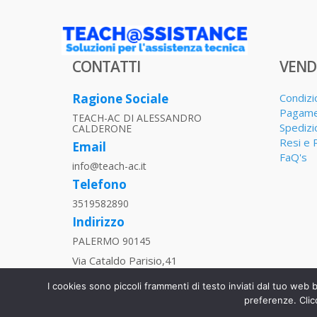
CONTATTI
VEND
Ragione Sociale
Condizi
Pagame
TEACH-AC DI ALESSANDRO
Spedizi
CALDERONE
Resi e 
Email
FaQ's
info@teach-ac.it
Telefono
3519582890
Indirizzo
PALERMO 90145
Via Cataldo Parisio,41
P.IVA
I cookies sono piccoli frammenti di testo inviati dal tuo web 
06013270829
preferenze. Clic