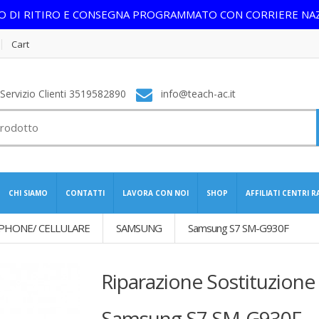
IO DI RITIRO E CONSEGNA PROGRAMMATO CON CORRIERE NA
Cart
ervizio Clienti 3519582890
info@teach-ac.it
CHI SIAMO
CONTATTI
LAVORA CON NOI
SHOP
AFFILIATI CENTRI 
PHONE/ CELLULARE
SAMSUNG
Samsung S7 SM-G930F
Riparazione Sostituzione
Samsung S7 SM-G930F