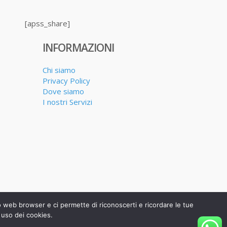
[apss_share]
INFORMAZIONI
Chi siamo
Privacy Policy
Dove siamo
I nostri Servizi
uo web browser e ci permette di riconoscerti e ricordare le tue
 uso dei cookies.