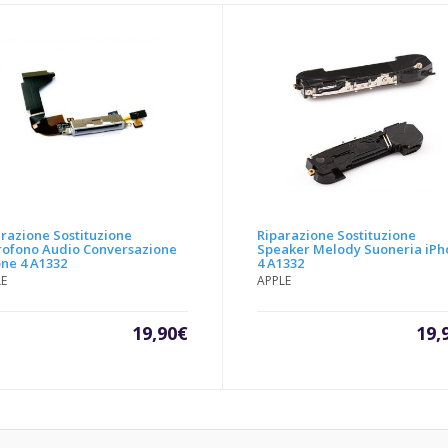
razione Sostituzione
Riparazione Sostituzione
rofono Audio Conversazione
Speaker Melody Suoneria iPh
ne 4 A1332
4 A1332
LE
APPLE
19,90
€
19,