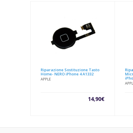
Riparazione Sostituzione Tasto
Ripa
Home- NERO iPhone 4 A1332
Mic
iPho
APPLE
APP
14,90
€