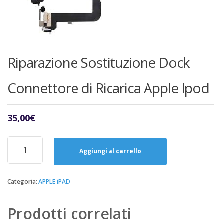
Riparazione Sostituzione Dock
Connettore di Ricarica Apple Ipod
35,00
€
Riparazione
Sostituzione
Aggiungi al carrello
Dock
Connettore
di
Categoria:
APPLE iPAD
Ricarica
Apple
Prodotti correlati
Ipod