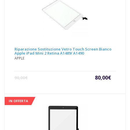
Riparazione Sostituzione Vetro Touch Screen Bianco
Apple iPad Mini 2 Retina A1489/ A1490
APPLE
Il
Il
80,00
€
90,00
€
prezzo
prezz
attuale
origin
è:
era:
80,00€.
90,00€
IN OFFERTA