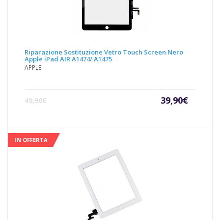
Riparazione Sostituzione Vetro Touch Screen Nero
Apple iPad AIR A1474/ A1475
APPLE
Il
Il
39,90
€
49,90
€
prezzo
prezz
attuale
origin
è:
era:
39,90€.
49,90€
IN OFFERTA