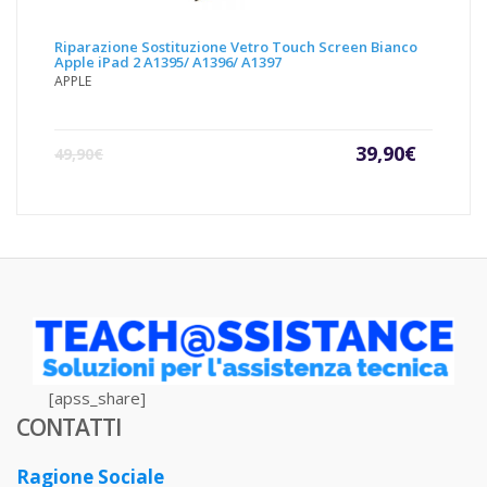
Riparazione Sostituzione Vetro Touch Screen Bianco
Apple iPad 2 A1395/ A1396/ A1397
APPLE
Il
Il
39,90
€
49,90
€
prezzo
prezz
attuale
origin
è:
era:
39,90€.
49,90€
[apss_share]
CONTATTI
Ragione Sociale