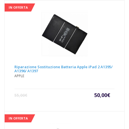
quantità
IN OFFERTA
Riparazione Sostituzione Batteria Apple iPad 2 A1395/
A1396/ A1397
APPLE
Il
Il
50,00
€
55,00
€
prezzo
prezz
attuale
origin
è:
era:
50,00€.
55,00€
IN OFFERTA