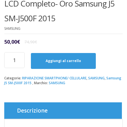
LCD Completo- Oro Samsung J5
SM-J500F 2015
SAMSUNG
Il
Il
50,00
€
74,90
€
prezzo
prezzo
originale
attuale
Riparazione
era:
è:
Sostituzione
Aggiungi al carrello
74,90€.
50,00€.
Display
LCD
Completo-
Categorie:
RIPARAZIONE SMARTPHONE/ CELLULARE
,
SAMSUNG
,
Samsung
J5 SM-J500F 2015
Marchio:
SAMSUNG
Oro
Samsung
J5
SM-
J500F
Descrizione
2015
quantità