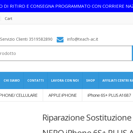
IO DI RITIRO E CONSEGNA PROGRAMMATO CON CORRIERE NA
Cart
ervizio Clienti 3519582890
info@teach-ac.it
CHI SIAMO
CONTATTI
LAVORA CON NOI
SHOP
AFFILIATI CENTRI 
PHONE/ CELLULARE
APPLE iPHONE
iPhone 6S+ PLUS A1687
Riparazione Sostituzione
NERO iPhone 6S+ PLUS 