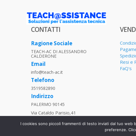
CONTATTI
VEND
Ragione Sociale
Condizi
Pagame
TEACH-AC DI ALESSANDRO
Spedizi
CALDERONE
Resi e 
Email
FaQ's
info@teach-ac.it
Telefono
3519582890
Indirizzo
PALERMO 90145
Via Cataldo Parisio,41
P.IVA
I cookies sono piccoli frammenti di testo inviati dal tuo web 
06013270829
preferenze. Clic