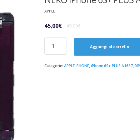
APPLE
Il
Il
45,00
€
49,90
€
prezzo
prezzo
originale
attuale
Riparazione
era:
è:
Sostituzione
Aggiungi al carrello
49,90€.
45,00€.
Display
LCD
Completo-
Categorie:
APPLE iPHONE
,
iPhone 6S+ PLUS A1687
,
RI
NERO
iPhone
6S+
PLUS
A1687
quantità