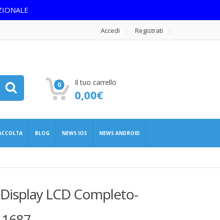
ZIONALE
Accedi
Registrati
Il tuo carrello
0
0,00
€
RACCOLTA
BLOG
NEWS IOS
NEWS ANDROID
 Display LCD Completo-
A1687