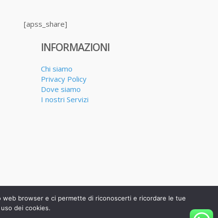
[apss_share]
INFORMAZIONI
Chi siamo
Privacy Policy
Dove siamo
I nostri Servizi
uo web browser e ci permette di riconoscerti e ricordare le tue
 uso dei cookies.