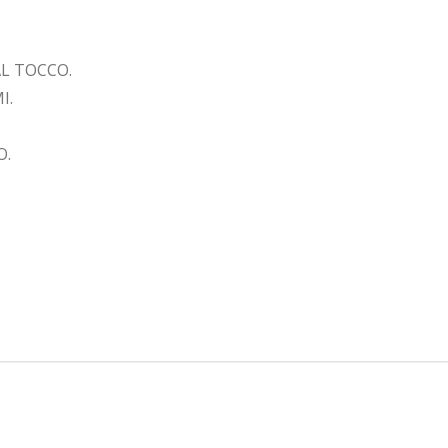
L TOCCO.
I.
O.