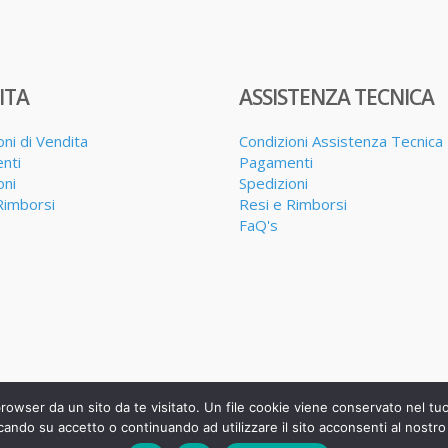
ITA
ASSISTENZA TECNICA
oni di Vendita
Condizioni Assistenza Tecnica
nti
Pagamenti
oni
Spedizioni
Rimborsi
Resi e Rimborsi
FaQ's
browser da un sito da te visitato. Un file cookie viene conservato nel t
cando su accetto o continuando ad utilizzare il sito acconsenti al nostro