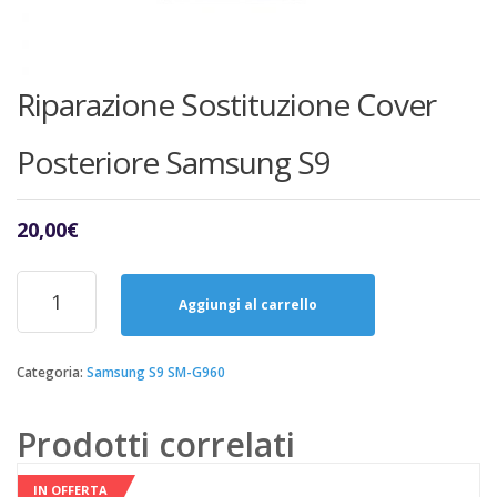
Riparazione Sostituzione Cover
Posteriore Samsung S9
20,00
€
Riparazione
Sostituzione
Aggiungi al carrello
Cover
Posteriore
Samsung
Categoria:
Samsung S9 SM-G960
S9
quantità
Prodotti correlati
IN OFFERTA