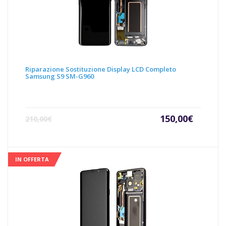
Riparazione Sostituzione Display LCD Completo
Samsung S9 SM-G960
Il
Il
150,00
€
210,00
€
prezzo
prezz
attuale
origin
è:
era:
150,00€.
210,00
IN OFFERTA