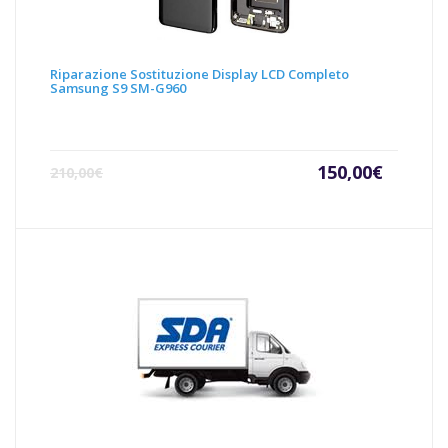
Riparazione Sostituzione Display LCD Completo
Samsung S9 SM-G960
Il
Il
150,00
€
210,00
€
prezzo
prezz
attuale
origin
è:
era:
150,00€.
210,00