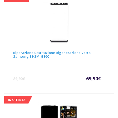
Riparazione Sostituzione Rigenerazione Vetro
Samsung S9 SM-G960
Il
Il
69,90
€
89,90
€
prezzo
prezz
attuale
origin
è:
era:
69,90€.
89,90€
IN OFFERTA