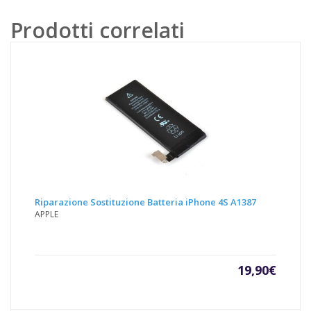
S6
EDGE
Prodotti correlati
SM-
G925F
quantità
Riparazione Sostituzione Batteria iPhone 4S A1387
APPLE
19,90
€