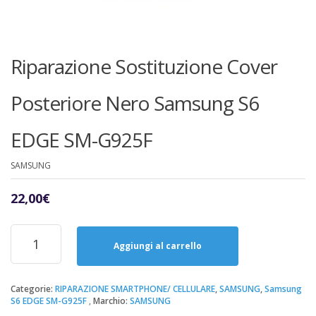
Riparazione Sostituzione Cover
Posteriore Nero Samsung S6
EDGE SM-G925F
SAMSUNG
22,00
€
Riparazione
Sostituzione
Aggiungi al carrello
Cover
Posteriore
Nero
Categorie:
RIPARAZIONE SMARTPHONE/ CELLULARE
,
SAMSUNG
,
Samsung
S6 EDGE SM-G925F
Marchio:
SAMSUNG
Samsung