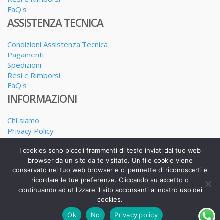
FaQ's
ASSISTENZA TECNICA
Condizioni Assistenza Tecnica
Pagamenti
Spedizioni
Resi e Rimborsi
FaQ's
INFORMAZIONI
Chi siamo
Privacy Policy
Dove siamo
I cookies sono piccoli frammenti di testo inviati dal tuo web
I nostri Servizi
browser da un sito da te visitato. Un file cookie viene
conservato nel tuo web browser e ci permette di riconoscerti e
ricordare le tue preferenze. Cliccando su accetto o
continuando ad utilizzare il sito acconsenti al nostro uso dei
Realizzato da Alessandro Calderone copyright 2025
cookies.
Ok
No
Privacy policy