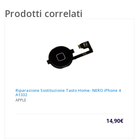
Argento
Artico
Prodotti correlati
Samsung
S8
SM-
G950F
quantità
Riparazione Sostituzione Tasto Home- NERO iPhone 4
A1332
APPLE
14,90
€