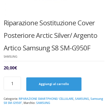
Riparazione Sostituzione Cover
Posteriore Arctic Silver/ Argento
Artico Samsung S8 SM-G950F
SAMSUNG
20,00
€
Riparazione
Sostituzione
Aggiungi al carrello
Cover
Posteriore
Arctic
Categorie:
RIPARAZIONE SMARTPHONE/ CELLULARE
,
SAMSUNG
,
Samsung
S8 SM-G950f
Marchio:
SAMSUNG
Silver/