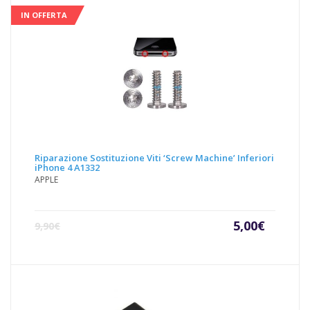
IN OFFERTA
Riparazione Sostituzione Viti ‘Screw Machine’ Inferiori
iPhone 4 A1332
APPLE
Il
Il
5,00
€
9,90
€
prezzo
prezz
attuale
origin
è:
era:
5,00€.
9,90€.