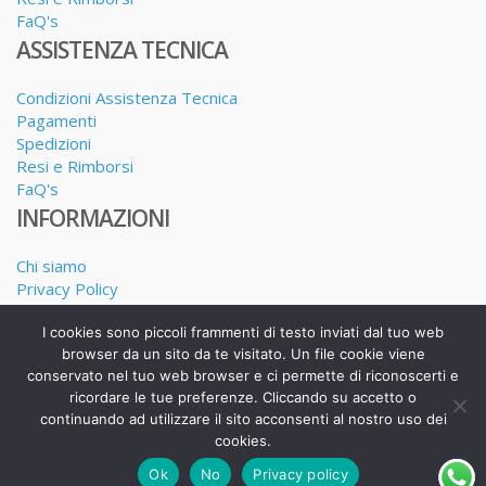
FaQ's
ASSISTENZA TECNICA
Condizioni Assistenza Tecnica
Pagamenti
Spedizioni
Resi e Rimborsi
FaQ's
INFORMAZIONI
Chi siamo
Privacy Policy
Dove siamo
I cookies sono piccoli frammenti di testo inviati dal tuo web
I nostri Servizi
browser da un sito da te visitato. Un file cookie viene
conservato nel tuo web browser e ci permette di riconoscerti e
ricordare le tue preferenze. Cliccando su accetto o
continuando ad utilizzare il sito acconsenti al nostro uso dei
Realizzato da Alessandro Calderone copyright 2025
cookies.
Ok
No
Privacy policy