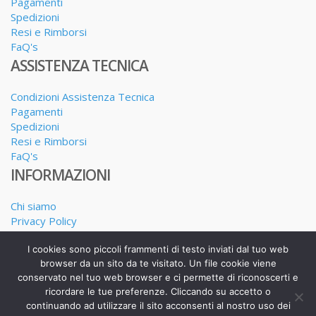
Pagamenti
Spedizioni
Resi e Rimborsi
FaQ's
ASSISTENZA TECNICA
Condizioni Assistenza Tecnica
Pagamenti
Spedizioni
Resi e Rimborsi
FaQ's
INFORMAZIONI
Chi siamo
Privacy Policy
Dove siamo
I cookies sono piccoli frammenti di testo inviati dal tuo web
I nostri Servizi
browser da un sito da te visitato. Un file cookie viene
conservato nel tuo web browser e ci permette di riconoscerti e
ricordare le tue preferenze. Cliccando su accetto o
continuando ad utilizzare il sito acconsenti al nostro uso dei