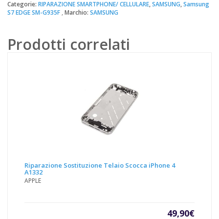
Ricarica
Categorie:
RIPARAZIONE SMARTPHONE/ CELLULARE
,
SAMSUNG
,
Samsung
S7 EDGE SM-G935F
Marchio:
SAMSUNG
Samsung
S7
EDGE
Prodotti correlati
SM-
G935F
quantità
Riparazione Sostituzione Telaio Scocca iPhone 4
A1332
APPLE
49,90
€