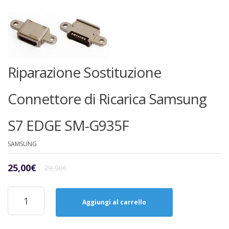
Riparazione Sostituzione
Connettore di Ricarica Samsung
S7 EDGE SM-G935F
SAMSUNG
Il
Il
25,00
€
29,90
€
prezzo
prezzo
originale
attuale
Riparazione
era:
è:
Sostituzione
Aggiungi al carrello
29,90€.
25,00€.
Connettore
di