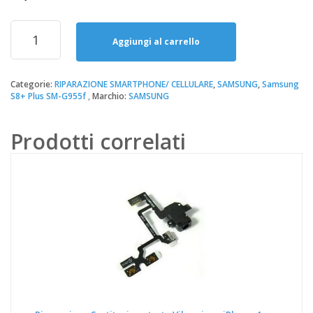
prezzo
prezzo
originale
attuale
Riparazione
era:
è:
Sostituzione
Aggiungi al carrello
35,00€.
20,00€.
Batteria
Samsung
S8+
Categorie:
RIPARAZIONE SMARTPHONE/ CELLULARE
,
SAMSUNG
,
Samsung
S8+ Plus SM-G955f
Marchio:
SAMSUNG
Plus
SM-
G955F
Prodotti correlati
quantità