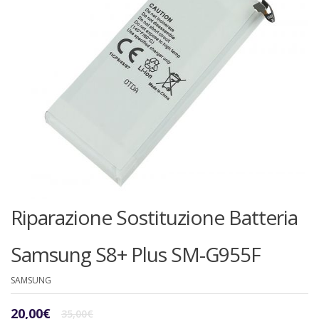
Riparazione Sostituzione Batteria
Samsung S8+ Plus SM-G955F
SAMSUNG
Il
Il
20,00
€
35,00
€