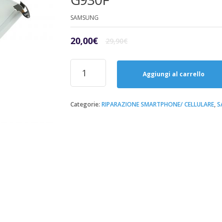
SAMSUNG
Il
Il
20,00
€
29,90
€
prezzo
prezzo
originale
attuale
Riparazione
era:
è:
Sostituzione
Aggiungi al carrello
29,90€.
20,00€.
Batteria
Samsung
S7
Categorie:
RIPARAZIONE SMARTPHONE/ CELLULARE
,
S
SM-
G930F
quantità