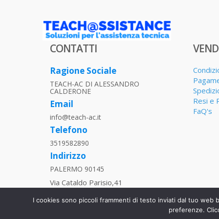
CONTATTI
VEND
Ragione Sociale
Condizi
Pagame
TEACH-AC DI ALESSANDRO
Spedizi
CALDERONE
Resi e 
Email
FaQ's
info@teach-ac.it
Telefono
3519582890
Indirizzo
PALERMO 90145
Via Cataldo Parisio,41
P.IVA
I cookies sono piccoli frammenti di testo inviati dal tuo web 
06013270829
preferenze. Clic