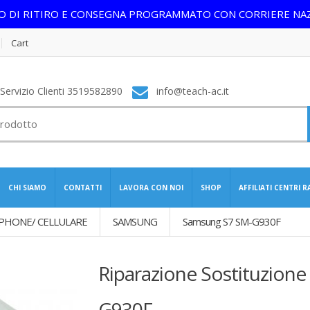
IO DI RITIRO E CONSEGNA PROGRAMMATO CON CORRIERE NA
Cart
ervizio Clienti 3519582890
info@teach-ac.it
CHI SIAMO
CONTATTI
LAVORA CON NOI
SHOP
AFFILIATI CENTRI 
PHONE/ CELLULARE
SAMSUNG
Samsung S7 SM-G930F
Riparazione Sostituzione
G930F