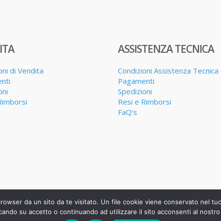
ITA
ASSISTENZA TECNICA
oni di Vendita
Condizioni Assistenza Tecnica
nti
Pagamenti
oni
Spedizioni
Rimborsi
Resi e Rimborsi
FaQ's
browser da un sito da te visitato. Un file cookie viene conservato nel t
cando su accetto o continuando ad utilizzare il sito acconsenti al nostro