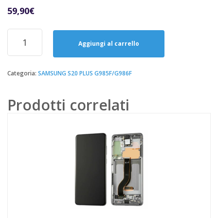
59,90
€
Riparazione
Sostituzione
Aggiungi al carrello
Batteria
Nuova
Service
Categoria:
SAMSUNG S20 PLUS G985F/G986F
Originale
Samsung
Prodotti correlati
G985F-
G986F
quantità