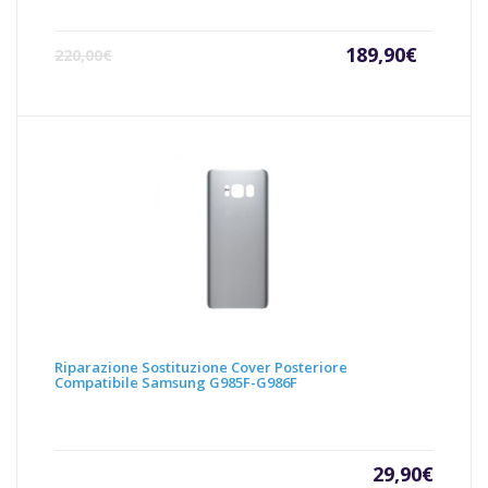
Il
Il
189,90
€
220,00
€
prezzo
prezz
attuale
origin
è:
era:
189,90€.
220,00
Riparazione Sostituzione Cover Posteriore
Compatibile Samsung G985F-G986F
29,90
€