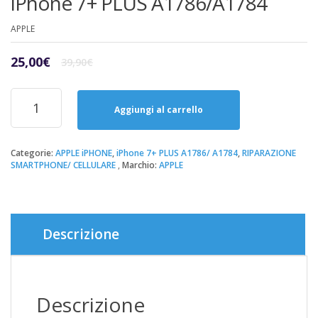
iPhone 7+ PLUS A1786/A1784
APPLE
Il
Il
25,00
€
39,90
€
prezzo
prezzo
originale
attuale
Riparazione
era:
è:
Sostituzione
Aggiungi al carrello
39,90€.
25,00€.
Batteria
iPhone
7+
Categorie:
APPLE iPHONE
,
iPhone 7+ PLUS A1786/ A1784
,
RIPARAZIONE
SMARTPHONE/ CELLULARE
Marchio:
APPLE
PLUS
A1786/A1784
quantità
Descrizione
Descrizione