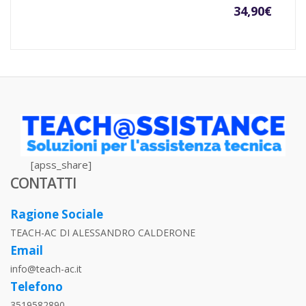
34,90
€
[apss_share]
CONTATTI
Ragione Sociale
TEACH-AC DI ALESSANDRO CALDERONE
Email
info@teach-ac.it
Telefono
3519582890