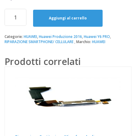
prezzo
prezzo
originale
attuale
Riparazione
era:
è:
Sostituzione
Aggiungi al carrello
34,90€.
20,00€.
Batteria
Huawei
Y6
Categorie:
HUAWEI
,
Huawei Produzione 2016
,
Huawei Y6 PRO
,
RIPARAZIONE SMARTPHONE/ CELLULARE
Marchio:
HUAWEI
PRO
quantità
Prodotti correlati