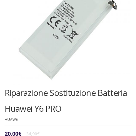
Riparazione Sostituzione Batteria
Huawei Y6 PRO
HUAWEI
Il
Il
20,00
€
34,90
€