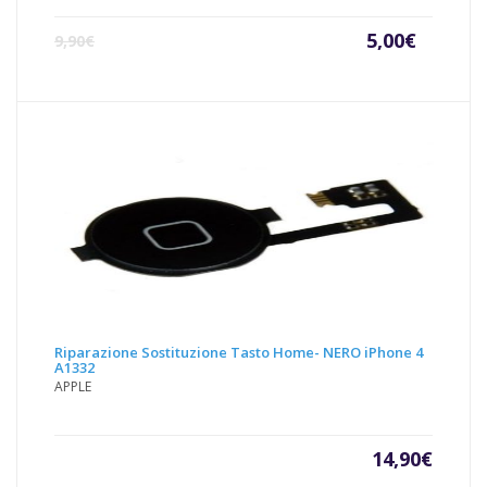
Il
Il
5,00
€
9,90
€
prezzo
prezz
attuale
origin
è:
era:
5,00€.
9,90€.
Riparazione Sostituzione Tasto Home- NERO iPhone 4
A1332
APPLE
14,90
€