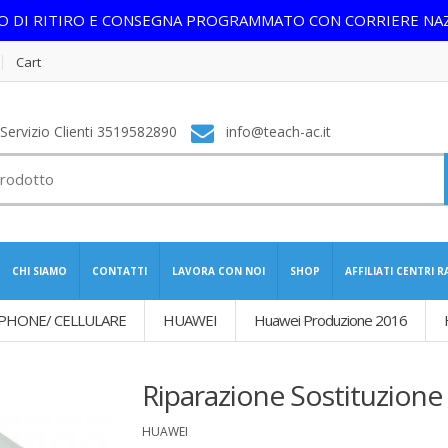
IO DI RITIRO E CONSEGNA PROGRAMMATO CON CORRIERE NA
Cart
ervizio Clienti 3519582890
info@teach-ac.it
CHI SIAMO
CONTATTI
LAVORA CON NOI
SHOP
AFFILIATI CENTRI 
PHONE/ CELLULARE
HUAWEI
Huawei Produzione 2016
Riparazione Sostituzione 
HUAWEI