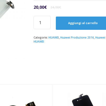
Il
Il
20,00
€
34,90
€
prezzo
prezzo
originale
attuale
Riparazione
era:
è:
Sostituzione
Aggiungi al carrello
34,90€.
20,00€.
Batteria
Huawei
Y5
Categorie:
HUAWEI
,
Huawei Produzione 2016
,
Huawei Y
HUAWEI
II
quantità