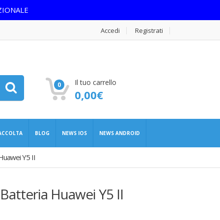
ZIONALE
Accedi
Registrati
Il tuo carrello
0
0,00
€
RACCOLTA
BLOG
NEWS IOS
NEWS ANDROID
Huawei Y5 II
Batteria Huawei Y5 II