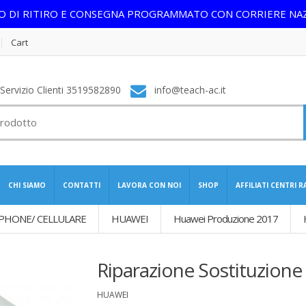
IO DI RITIRO E CONSEGNA PROGRAMMATO CON CORRIERE NA
Cart
ervizio Clienti 3519582890
info@teach-ac.it
CHI SIAMO
CONTATTI
LAVORA CON NOI
SHOP
AFFILIATI CENTRI 
PHONE/ CELLULARE
HUAWEI
Huawei Produzione 2017
Riparazione Sostituzione
HUAWEI