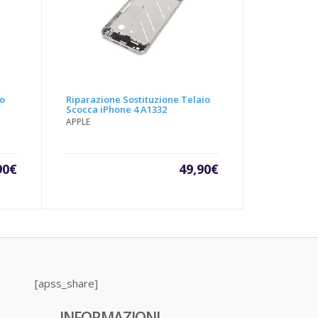
to
Riparazione Sostituzione Telaio
Scocca iPhone 4 A1332
APPLE
90
€
49,90
€
[apss_share]
INFORMAZIONI