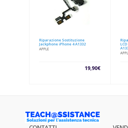
Riparazione Sostituzione
Ripa
Jackphone iPhone 4 A1332
LCD
A13
APPLE
APP
19,90
€
CONTATTI
VEND