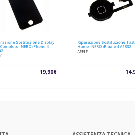
razione Sostituzione Display
Riparazione Sostituzione Tas
 Completo- NERO iPhone 4
Home- NERO iPhone 4 A1332
32
APPLE
LE
19,90
€
14,
ITA
ASSISTENZA TECNICA