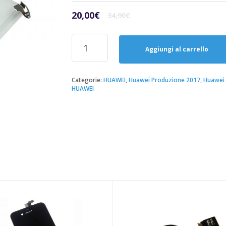
Il
Il
20,00
€
34,90
€
prezzo
prezzo
originale
attuale
Riparazione
era:
è:
Sostituzione
Aggiungi al carrello
34,90€.
20,00€.
Batteria
Huawei
Y5
Categorie:
HUAWEI
,
Huawei Produzione 2017
,
Huawei 
HUAWEI
2017
quantità