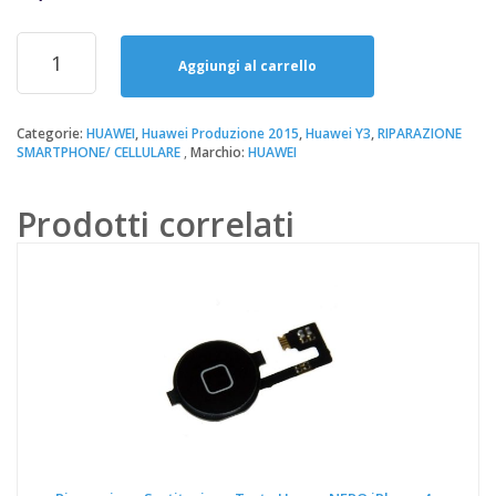
prezzo
prezzo
originale
attuale
Riparazione
era:
è:
Sostituzione
Aggiungi al carrello
34,90€.
20,00€.
Batteria
Huawei
Y3
Categorie:
HUAWEI
,
Huawei Produzione 2015
,
Huawei Y3
,
RIPARAZIONE
SMARTPHONE/ CELLULARE
Marchio:
HUAWEI
quantità
Prodotti correlati