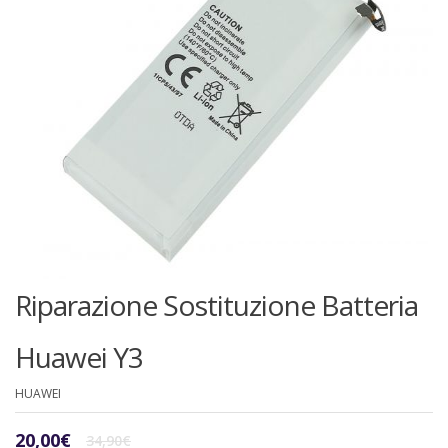
Riparazione Sostituzione Batteria
Huawei Y3
HUAWEI
Il
Il
20,00
€
34,90
€