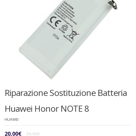
Riparazione Sostituzione Batteria
Huawei Honor NOTE 8
HUAWEI
Il
Il
20,00
€
34,90
€