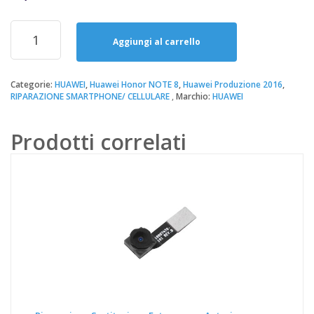
prezzo
prezzo
originale
attuale
Riparazione
era:
è:
Sostituzione
Aggiungi al carrello
34,90€.
20,00€.
Batteria
Huawei
Honor
Categorie:
HUAWEI
,
Huawei Honor NOTE 8
,
Huawei Produzione 2016
,
RIPARAZIONE SMARTPHONE/ CELLULARE
Marchio:
HUAWEI
NOTE
8
quantità
Prodotti correlati