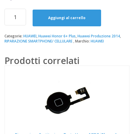
prezzo
prezzo
originale
attuale
Riparazione
era:
è:
Sostituzione
Aggiungi al carrello
34,90€.
20,00€.
Batteria
Huawei
Honor
Categorie:
HUAWEI
,
Huawei Honor 6+ Plus
,
Huawei Produzione 2014
,
RIPARAZIONE SMARTPHONE/ CELLULARE
Marchio:
HUAWEI
6+
PLUS
quantità
Prodotti correlati