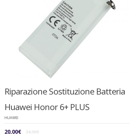
Riparazione Sostituzione Batteria
Huawei Honor 6+ PLUS
HUAWEI
Il
Il
20,00
€
34,90
€