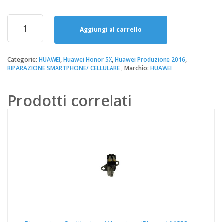
prezzo
prezzo
originale
attuale
Riparazione
era:
è:
Sostituzione
Aggiungi al carrello
34,90€.
20,00€.
Batteria
Huawei
Honor
Categorie:
HUAWEI
,
Huawei Honor 5X
,
Huawei Produzione 2016
,
RIPARAZIONE SMARTPHONE/ CELLULARE
Marchio:
HUAWEI
5X
quantità
Prodotti correlati