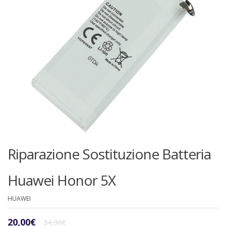
Riparazione Sostituzione Batteria
Huawei Honor 5X
HUAWEI
Il
Il
20,00
€
34,90
€