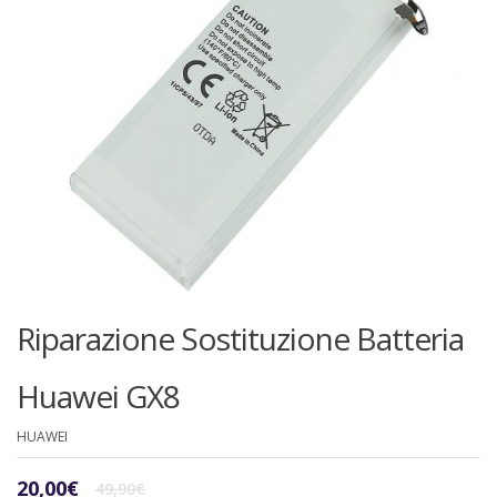
Riparazione Sostituzione Batteria
Huawei GX8
HUAWEI
Il
Il
20,00
€
49,90
€