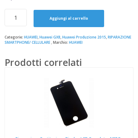
prezzo
prezzo
originale
attuale
Riparazione
era:
è:
Sostituzione
Aggiungi al carrello
49,90€.
20,00€.
Batteria
Huawei
GX8
Categorie:
HUAWEI
,
Huawei GX8
,
Huawei Produzione 2015
,
RIPARAZIONE
SMARTPHONE/ CELLULARE
Marchio:
HUAWEI
quantità
Prodotti correlati