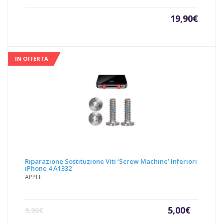
19,90
€
IN OFFERTA
Riparazione Sostituzione Viti ‘Screw Machine’ Inferiori
iPhone 4 A1332
APPLE
Il
Il
5,00
€
9,90
€
prezzo
prezz