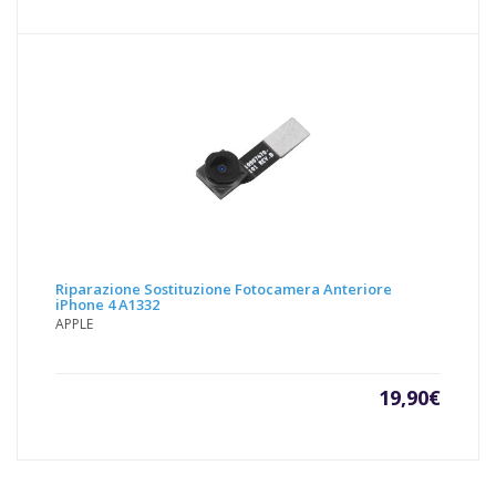
attuale
origin
è:
era:
5,00€.
9,90€.
Riparazione Sostituzione Fotocamera Anteriore
iPhone 4 A1332
APPLE
19,90
€