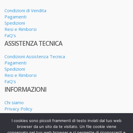
Condizioni di Vendita
Pagamenti
Spedizioni
Resi e Rimborsi
FaQ's
ASSISTENZA TECNICA
Condizioni Assistenza Tecnica
Pagamenti
Spedizioni
Resi e Rimborsi
FaQ's
INFORMAZIONI
Chi siamo
Privacy Policy
Dove siamo
I cookies sono piccoli frammenti di testo inviati dal tuo web
I nostri Servizi
browser da un sito da te visitato. Un file cookie viene
conservato nel tuo web browser e ci permette di riconoscerti e