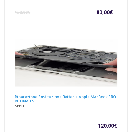
Il
Il
80,00
€
120,00
€
prezzo
prezz
attuale
origin
è:
era:
80,00€.
120,00
Riparazione Sostituzione Batteria Apple MacBook PRO
RETINA 15″
APPLE
120,00
€