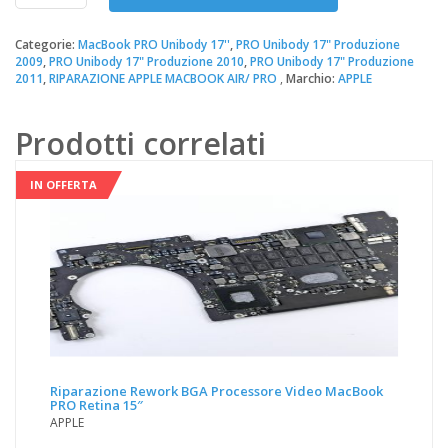
Batteria
Apple
MacBook
Categorie:
MacBook PRO Unibody 17''
,
PRO Unibody 17" Produzione
2009
,
PRO Unibody 17" Produzione 2010
,
PRO Unibody 17" Produzione
PRO
2011
,
RIPARAZIONE APPLE MACBOOK AIR/ PRO
Marchio:
APPLE
UNIBODY
17"
quantità
Prodotti correlati
IN OFFERTA
Riparazione Rework BGA Processore Video MacBook
PRO Retina 15″
APPLE