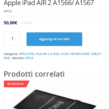
Apple iPad AIR 2 A1566/ A1567
APPLE
Il
Il
50,00
€
79,00
€
prezzo
prezzo
originale
attuale
Riparazione
era:
è:
Sostituzione
Aggiungi al carrello
79,00€.
50,00€.
Batteria
Apple
iPad
Categorie:
APPLE iPAD
,
iPad AIR 2 A1566/ A1567
,
RIPARAZIONE TABLET/
iPAD
Marchio:
APPLE
AIR
2
A1566/
Prodotti correlati
A1567
quantità
IN OFFERTA