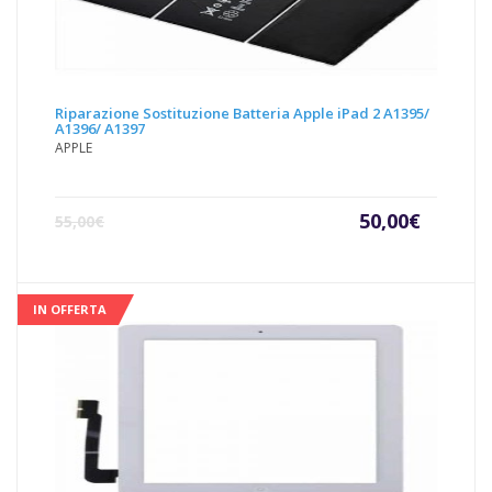
Riparazione Sostituzione Batteria Apple iPad 2 A1395/
A1396/ A1397
APPLE
Il
Il
50,00
€
55,00
€
prezzo
prezz
attuale
origin
è:
era:
50,00€.
55,00€
IN OFFERTA