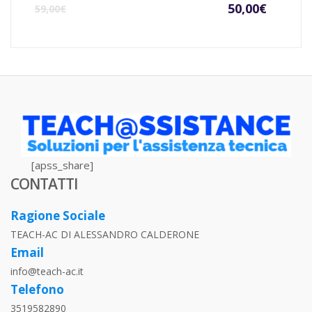
Il
Il
50,00
€
59,00
€
prezzo
prezz
attuale
origin
è:
era:
50,00€.
59,00€
[apss_share]
CONTATTI
Ragione Sociale
TEACH-AC DI ALESSANDRO CALDERONE
Email
info@teach-ac.it
Telefono
3519582890