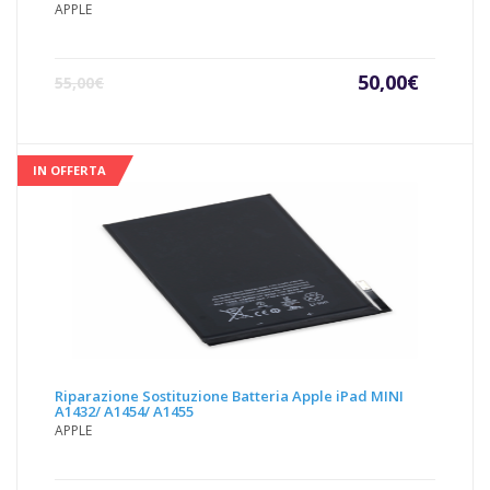
APPLE
Il
Il
50,00
€
55,00
€
prezzo
prezz
attuale
origin
è:
era:
50,00€.
55,00€
IN OFFERTA
Riparazione Sostituzione Batteria Apple iPad MINI
A1432/ A1454/ A1455
APPLE