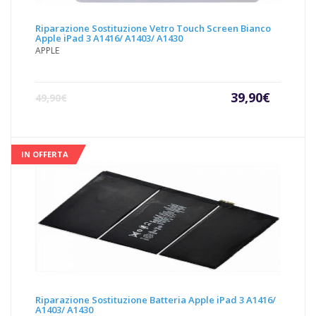
Riparazione Sostituzione Vetro Touch Screen Bianco
Apple iPad 3 A1416/ A1403/ A1430
APPLE
Il
Il
39,90
€
49,90
€
prezzo
prezz
attuale
origin
è:
era:
39,90€.
49,90€
IN OFFERTA
Riparazione Sostituzione Batteria Apple iPad 3 A1416/
A1403/ A1430