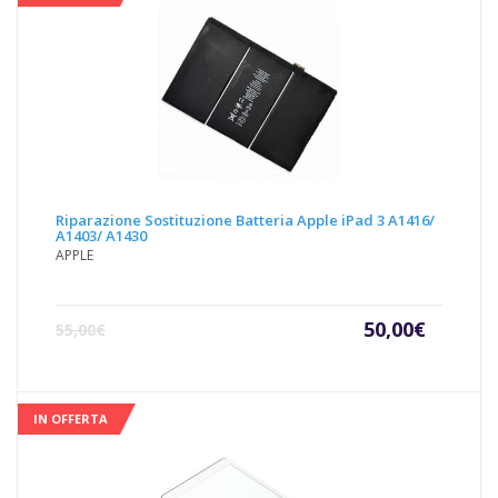
Riparazione Sostituzione Batteria Apple iPad 3 A1416/
A1403/ A1430
APPLE
Il
Il
50,00
€
55,00
€
prezzo
prezz
attuale
origin
è:
era:
50,00€.
55,00€
IN OFFERTA