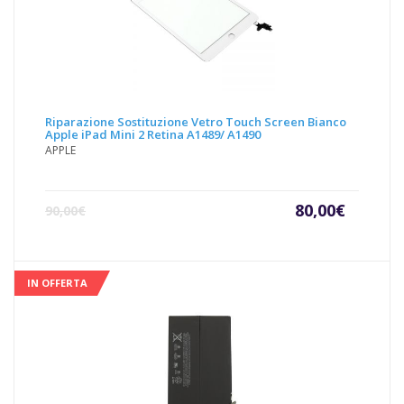
Riparazione Sostituzione Vetro Touch Screen Bianco
Apple iPad Mini 2 Retina A1489/ A1490
APPLE
Il
Il
80,00
€
90,00
€
prezzo
prezz
attuale
origin
è:
era:
80,00€.
90,00€
IN OFFERTA