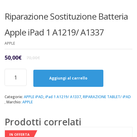
Riparazione Sostituzione Batteria
Apple iPad 1 A1219/ A1337
APPLE
Il
Il
50,00
€
70,00
€
prezzo
prezzo
originale
attuale
Riparazione
era:
è:
Sostituzione
Aggiungi al carrello
70,00€.
50,00€.
Batteria
Apple
iPad
Categorie:
APPLE iPAD
,
iPad 1 A1219/ A1337
,
RIPARAZIONE TABLET/ iPAD
Marchio:
APPLE
1
A1219/
A1337
Prodotti correlati
quantità
IN OFFERTA