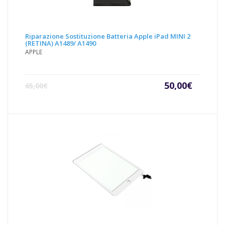
Riparazione Sostituzione Batteria Apple iPad MINI 2
(RETINA) A1489/ A1490
APPLE
Il
Il
50,00
€
65,00
€
prezzo
prezz
attuale
origin
è:
era:
50,00€.
65,00€