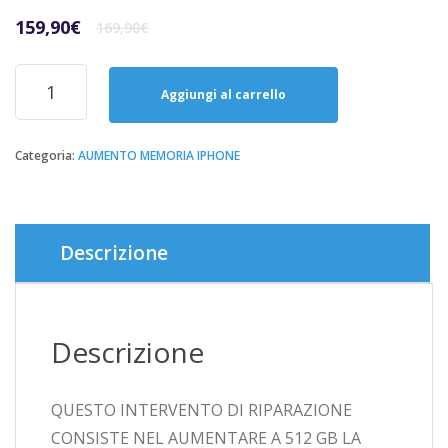
Il
Il
159,90
€
169,90
€
prezzo
prezzo
originale
attuale
Aumento
era:
è:
di
Aggiungi al carrello
169,90€.
159,90€.
Memoria
Iphone
X,XS,XR,11,PRO,MAX
Categoria:
AUMENTO MEMORIA IPHONE
512GB
quantità
Descrizione
Descrizione
QUESTO INTERVENTO DI RIPARAZIONE
CONSISTE NEL AUMENTARE A 512 GB LA