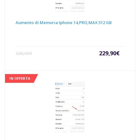
Aumento di Memoria Iphone 14,PRO,MAX 512 GB
Il
Il
229,90
€
240,00
€
prezzo
prezz
attuale
origin
è:
era:
229,90€.
240,00
IN OFFERTA