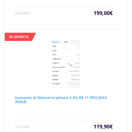
Il
Il
199,00
€
210,00
€
prezzo
prezz
attuale
origin
è:
era:
199,00€.
210,00
IN OFFERTA
Aumento di Memoria Iphone X,XS,XR,11 PRO,MAX
256GB
Il
Il
119,90
€
129,90
€
prezzo
prezz