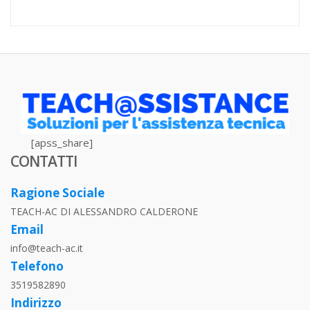
attuale
origin
è:
era:
119,90€.
129,90
[apss_share]
CONTATTI
Ragione Sociale
TEACH-AC DI ALESSANDRO CALDERONE
Email
info@teach-ac.it
Telefono
3519582890
Indirizzo