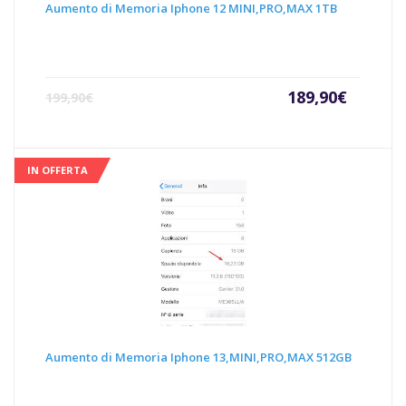
Aumento di Memoria Iphone 12 MINI,PRO,MAX 1TB
Il
Il
189,90
€
199,90
€
prezzo
prezz
attuale
origin
è:
era:
189,90€.
199,90
IN OFFERTA
Aumento di Memoria Iphone 13,MINI,PRO,MAX 512GB