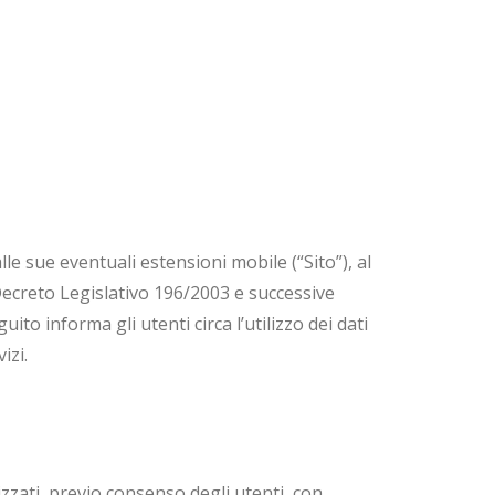
e sue eventuali estensioni mobile (“Sito”), al
 Decreto Legislativo 196/2003 e successive
to informa gli utenti circa l’utilizzo dei dati
izi.
lizzati, previo consenso degli utenti, con