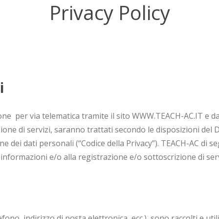
Privacy Policy
i
one per via telematica tramite il sito WWW.TEACH-AC.IT e dall
ione di servizi, saranno trattati secondo le disposizioni del
e dei dati personali (“Codice della Privacy”). TEACH-AC di segui
i informazioni e/o alla registrazione e/o sottoscrizione di serv
ono, indirizzo di posta elettronica, ecc.), sono raccolti e uti