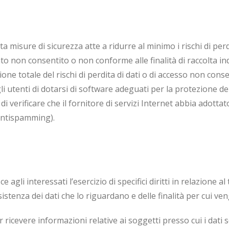
e di sicurezza atte a ridurre al minimo i rischi di perdit
to non consentito o non conforme alle finalità di raccolta ind
e totale del rischi di perdita di dati o di accesso non consent
li utenti di dotarsi di software adeguati per la protezione dell
e di verificare che il fornitore di servizi Internet abbia adott
i antispamming).
 agli interessati l’esercizio di specifici diritti in relazione a
stenza dei dati che lo riguardano e delle finalità per cui veng
r ricevere informazioni relative ai soggetti presso cui i dati 