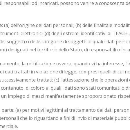
di responsabili od incaricati, possono venire a conoscenza dei
: (a) dell’origine dei dati personali; (b) delle finalità e modali
strumenti elettronici; (d) degli estremi identificativi di TEAC
) dei soggetti o delle categorie di soggetti ai quali i dati p
i designati nel territorio dello Stato, di responsabili o incar
rnamento, la rettificazione ovvero, quando vi ha interesse, l’in
 dati trattati in violazione di legge, compresi quelli di cui 
o successivamente trattati; (c) l’attestazione che le operazioni 
ntenuto, di coloro ai quali i dati sono stati comunicati o diff
un impiego di mezzi manifestamente sproporzionato rispetto 
n parte: (a) per motivi legittimi al trattamento dei dati person
 personali che lo riguardano a fini di invio di materiale pubbli
merciale.