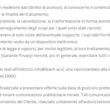
medesimi dati (diritto di accesso), di conoscerne il contenut
 le finalità del trattamento;
egrazione, la cancellazione, la trasformazione in forma anonima,
perseguimento degli scopi per i quali sono stati raccolti;
vere al solo costo dell’eventuale supporto, i suoi dati forniti
mente usato da un dispositivo elettronico;
ne di legge e opporsi, per motivi legittimi, al loro trattamento
(Garante Privacy) nonché, più in generale, esercitare tutti i di
ando mail all’indirizzo info@teach-ac.it, una raccomandata a
PALERMO.
finalizzate a presentare offerte sulla base di gusti e/o pre
re comunicazioni pubblicitarie mirate. Tali comunicazioni, 
 consenso del Cliente, rilasciato unitamente all’autorizzazione