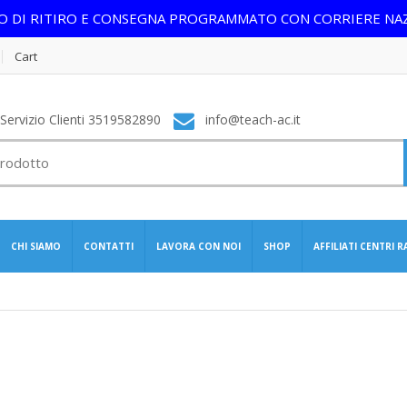
IO DI RITIRO E CONSEGNA PROGRAMMATO CON CORRIERE NA
Cart
ervizio Clienti 3519582890
info@teach-ac.it
CHI SIAMO
CONTATTI
LAVORA CON NOI
SHOP
AFFILIATI CENTRI 