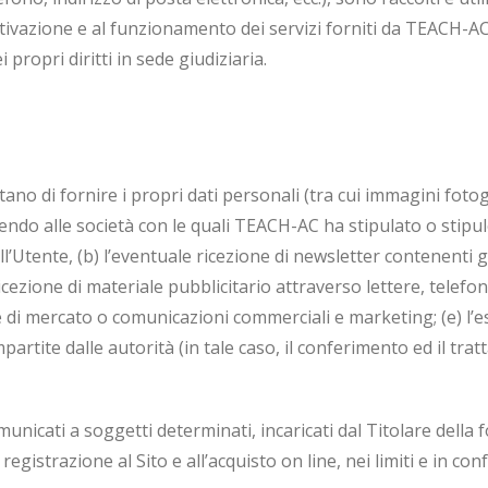
attivazione e al funzionamento dei servizi forniti da TEACH-AC
i propri diritti in sede giudiziaria.
tano di fornire i propri dati personali (tra cui immagini fotogra
endo alle società con le quali TEACH-AC ha stipulato o stipu
l’Utente, (b) l’eventuale ricezione di newsletter contenenti gli
icezione di materiale pubblicitario attraverso lettere, telefon
che di mercato o comunicazioni commerciali e marketing; (e) l’e
partite dalle autorità (in tale caso, il conferimento ed il tra
unicati a soggetti determinati, incaricati dal Titolare della f
egistrazione al Sito e all’acquisto on line, nei limiti e in con