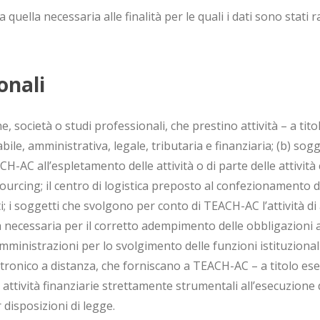
uella necessaria alle finalità per le quali i dati sono stati 
onali
, società o studi professionali, che prestino attività – a tit
e, amministrativa, legale, tributaria e finanziaria; (b) sogge
H-AC all’espletamento delle attività o di parte delle attività 
tsourcing; il centro di logistica preposto al confezionamento de
ti; i soggetti che svolgono per conto di TEACH-AC l’attività di
a necessaria per il corretto adempimento delle obbligazioni
mministrazioni per lo svolgimento delle funzioni istituzionali nei
tronico a distanza, che forniscano a TEACH-AC – a titolo esemp
 attività finanziarie strettamente strumentali all’esecuzione d
 disposizioni di legge.