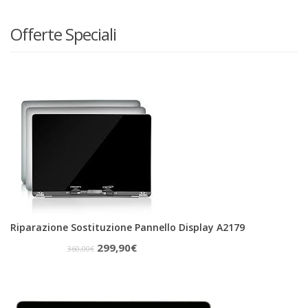
Offerte Speciali
Riparazione Sostituzione Pannello Display A2179
Il
Il
299,90
€
360,00
€
prezzo
prezzo
originale
attuale
era:
è: