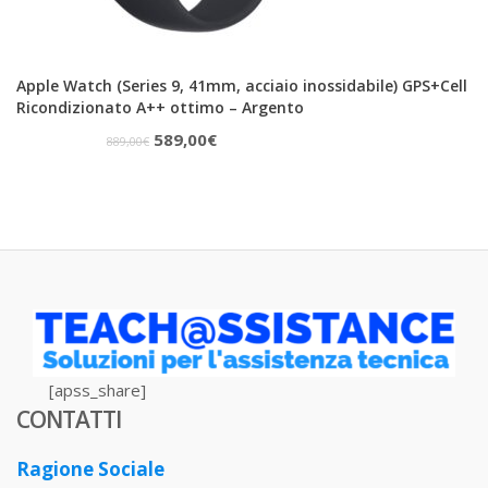
Apple Watch (Series 9, 41mm, acciaio inossidabile) GPS+Cell
Ricondizionato A++ ottimo – Argento
Il
Il
589,00
€
889,00
€
prezzo
prezzo
originale
attuale
era:
è:
889,00€.
589,00€.
[apss_share]
CONTATTI
Ragione Sociale