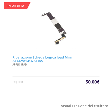
IN OFFERTA
Riparazione Scheda Logica Ipad Mini
A1432/A1454/A1455
APPLE, IPAD
Il
Il
50,00
€
90,00
€
prezzo
prezz
attuale
origin
è:
era:
50,00€.
90,00€
Visualizzazione del risultato