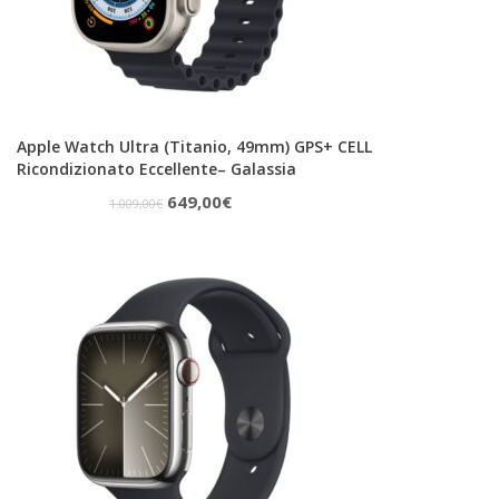
Apple Watch Ultra (Titanio, 49mm) GPS+ CELL
Ricondizionato Eccellente– Galassia
Il
Il
649,00
€
1.009,00
€
prezzo
prezzo
originale
attuale
era:
è:
1.009,00€.
649,00€.