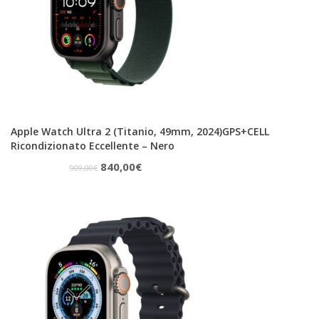
Apple Watch Ultra 2 (Titanio, 49mm, 2024)GPS+CELL
Ricondizionato Eccellente – Nero
Il
Il
840,00
€
909,00
€
prezzo
prezzo
originale
attuale
era:
è:
909,00€.
840,00€.