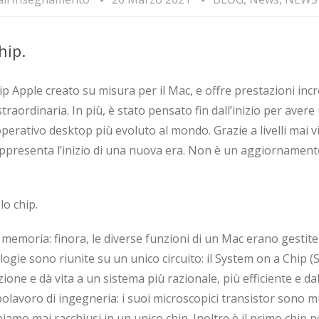
hip.
hip Apple creato su misura per il Mac, e offre prestazioni incr
traordinaria. In più, è stato pensato fin dall’inizio per aver
perativo desktop più evoluto al mondo. Grazie a livelli mai v
appresenta l’inizio di una nuova era. Non è un aggiornament
lo chip.
 memoria: finora, le diverse funzioni di un Mac erano gestite
ogie sono riunite su un unico circuito: il System on a Chip 
zione e dà vita a un sistema più razionale, più efficiente e dal
olavoro di ingegneria: i suoi microscopici transistor sono mi
biamo mai racchiusi in un unico chip. Inoltre è il primo chip