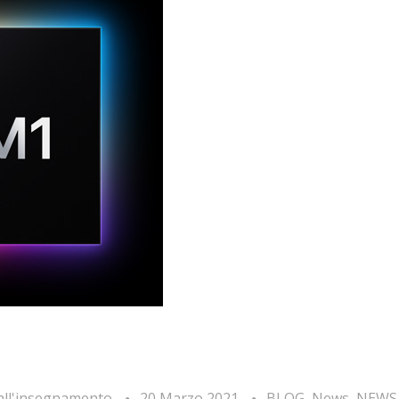
 all'insegnamento
20 Marzo 2021
BLOG
,
News
,
NEWS 