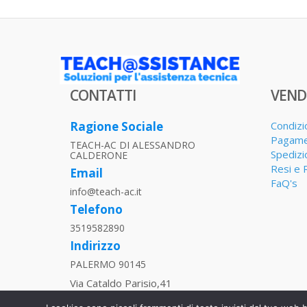
CONTATTI
VEND
Ragione Sociale
Condizi
Pagame
TEACH-AC DI ALESSANDRO
Spedizi
CALDERONE
Resi e 
Email
FaQ's
info@teach-ac.it
Telefono
3519582890
Indirizzo
PALERMO 90145
Via Cataldo Parisio,41
P.IVA