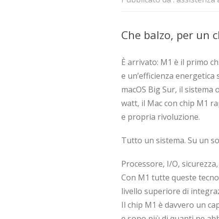
Che balzo, per un c
È arrivato: M1 è il primo c
e un’efficienza energetica s
macOS Big Sur, il sistema o
watt, il Mac con chip M1 r
e propria rivoluzione.
Tutto un sistema. Su un so
Processore, I/O, sicurezza,
Con M1 tutte queste tecnol
livello superiore di integra
Il chip M1 è davvero un cap
e sono più di quanti ne ab