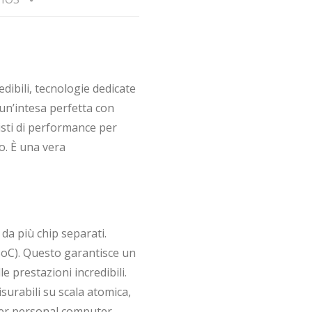
edibili, tecnologie dedicate
e un’intesa perfetta con
isti di performance per
o. È una vera
 da più chip separati.
(SoC). Questo garantisce un
le prestazioni incredibili.
surabili su scala atomica,
 per personal computer