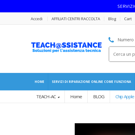
SERVIZ
Accedi
AFFILIATI CENTRI RACCOLTA
Blog
Cart
Numero S
Cerca
per:
HOME
SERVIZI DI RIPARAZIONE ONLINE COME FUNZIONA
TEACH-AC
Home
BLOG
Chip Appl